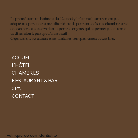
Le prieuré étant un bâtiment du 12e siècle, il n’est malheureusement pas
adapté aux personnes à mobilité réduite de part son accès aux chambres avec
des escaliers, la conservation de portes d’origines qui ne permet pas en terme
de dimension le passage d’un fauteuil…
Cependant, le restaurant et ses sanitaires sont pleinement accessibles.
ACCUEIL
L'HÔTEL
CHAMBRES
RESTAURANT & BAR
SPA
CONTACT
Politique de confidentialité